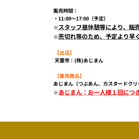
販売時間：
・11:00～17:00（予定）
スタッフ昼休憩等により、販
※
売切れ等のため、予定より早
※
【出店】
天童市：(株)あじまん
【販売商品
】
あじまん（つぶあん、カスタードクリ
あじまん：お一人様１回につ
※