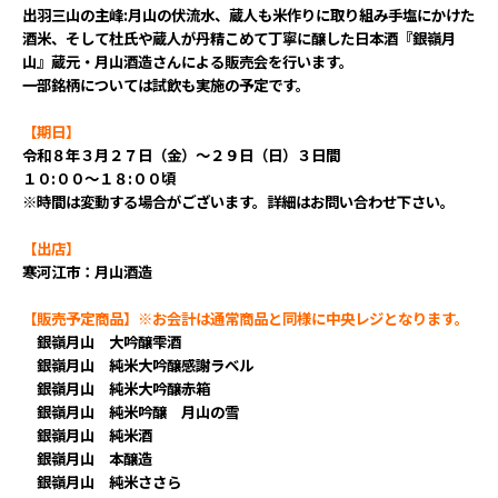
出羽三山の主峰:月山の伏流水、蔵人も米作りに取り組み手塩にかけた
酒米、そして杜氏や蔵人が丹精こめて丁寧に醸した日本酒『銀嶺月
山』蔵元・月山酒造さんによる販売会を行います。
一部銘柄については試飲も実施の予定です。
【期日】
令和８年３月２７日（金）～２９日（日）３日間
１０:００～１８:００頃
※時間は変動する場合がございます。詳細はお問い合わせ下さい。
【出店】
寒河江市：月山酒造
【販売予定商品】※お会計は通常商品と同様に中央レジとなります。
銀嶺月山 大吟醸雫酒
銀嶺月山 純米大吟醸感謝ラベル
銀嶺月山 純米大吟醸赤箱
銀嶺月山 純米吟醸 月山の雪
銀嶺月山 純米酒
銀嶺月山 本醸造
銀嶺月山 純米ささら