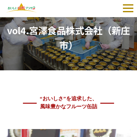
TOP
>
vol4.宮澤食品株式会社（新庄市）
vol4.宮澤食品株式会社（新庄
市）
“おいしさ”を追求した、
風味豊かなフルーツ缶詰