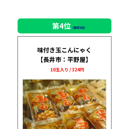
第4位
（前月5位）
味付き玉こんにゃく
【長井市：平野屋】
10玉入り / 324円