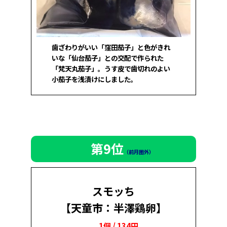
歯ざわりがいい「窪田茄子」と色がきれ
いな「仙台茄子」との交配で作られた
「梵天丸茄子」。うす皮で歯切れのよい
小茄子を浅漬けにしました。
第9位
（前月圏外）
スモッち
【天童市：半澤鶏卵】
1個 / 134円