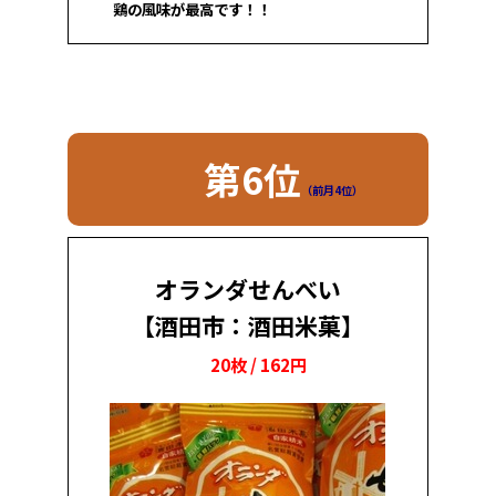
鶏の風味が最高です！！
第6位
（前月4位）
オランダせんべい
【酒田市：酒田米菓】
20枚 / 162円