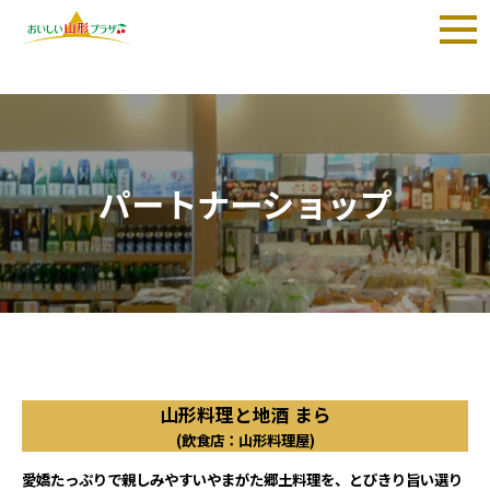
TOP
>
山形料理と地酒 まら
(飲食店：山形料理屋)
パートナーショップ
山形料理と地酒 まら
(飲食店：山形料理屋)
愛嬌たっぷりで親しみやすいやまがた郷土料理を、とびきり旨い選り